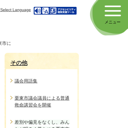
Select Language
メニュー
東市に
その他
議会用語集
栗東市議会議員による普通
救命講習会を開催
差別や偏見をなくし、みん