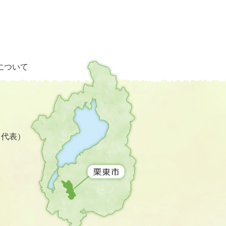
栗
について
東
市
の
位
置
を
3（代表）
記
し
た
地
図。
滋
賀
県
の