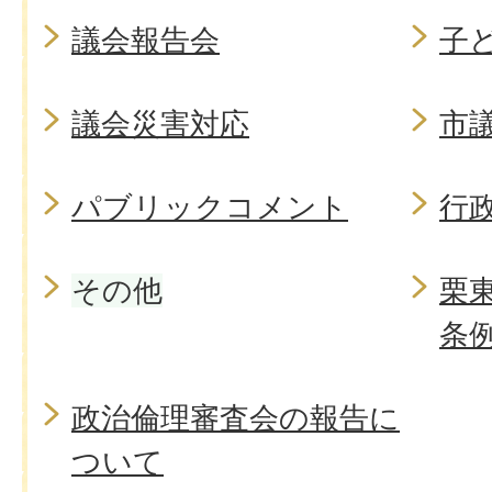
議会報告会
子
議会災害対応
市
パブリックコメント
行
その他
栗
条
政治倫理審査会の報告に
ついて