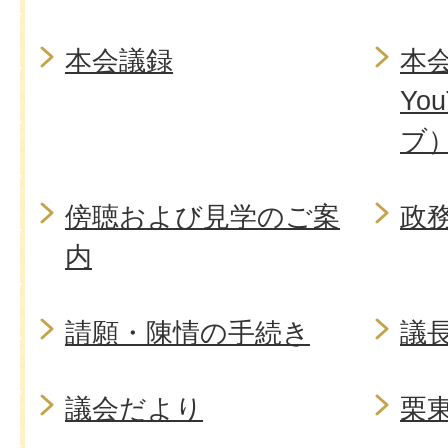
本会議録
本
Yo
ブ
傍聴および見学のご案
政
内
請願・陳情の手続き
議
議会だより
栗