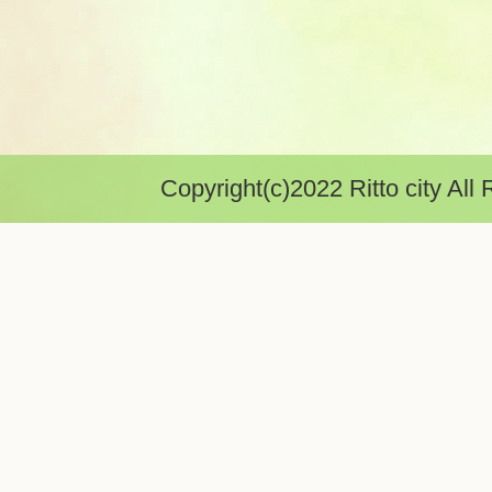
Copyright(c)2022 Ritto city All