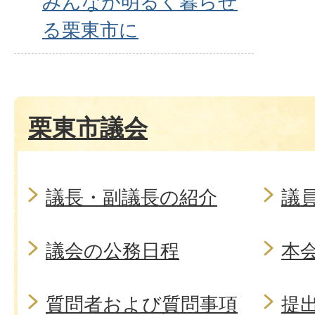
みんなが明るく暮らせ
る栗東市に
栗東市議会
議長・副議長の紹介
議
議会の公務日程
本
質問者および質問事項
提