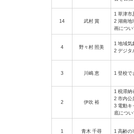
1 草津
14
武村 賞
2 湖南
画につい
1 地域
4
野々村 照美
2 デジ
3
川嶋 恵
1 登校
1 税滞
2 市内
2
伊吹 裕
3 電動
底につい
1
青木 千尋
1 高齢