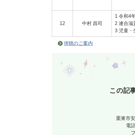
1 令和
12
中村 昌司
2 連合
3 児童
傍聴のご案内
この記
栗東市安
電話
フ