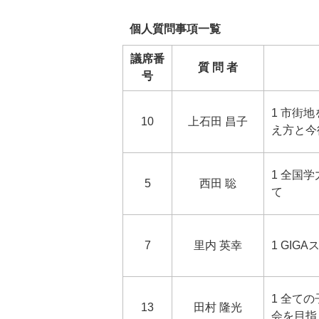
個人質問事項一覧
議席番
質 問 者
号
1 市街
10
上石田 昌子
え方と今
1 全国
5
西田 聡
て
7
里内 英幸
1 GI
1 全て
13
田村 隆光
会を目指