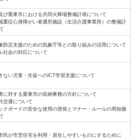
市及び栗東市における共同火葬場整備計画について
地域重症心身障がい者通所施設（生活介護事業所）の整備計
て
気象防災支援のための気象庁等との取り組みの活用について
タル社会の対応について
できない児童・生徒へのICT学習支援について
納者に対する栗東市の収納事務の方針について
公共交通について
キックボードの安全な使用の啓発とマナー・ルールの周知徹
て
の市民が市営住宅を利用・居住しやすいものにするために