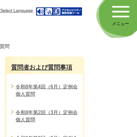
Select Language
メニュー
人質問
質問者および質問事項
令和8年第4回（6月）定例会
個人質問
令和8年第2回（3月）定例会
個人質問