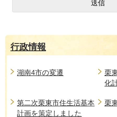
行政情報
湖南4市の変遷
栗
化
第二次栗東市住生活基本
栗
計画を策定しました