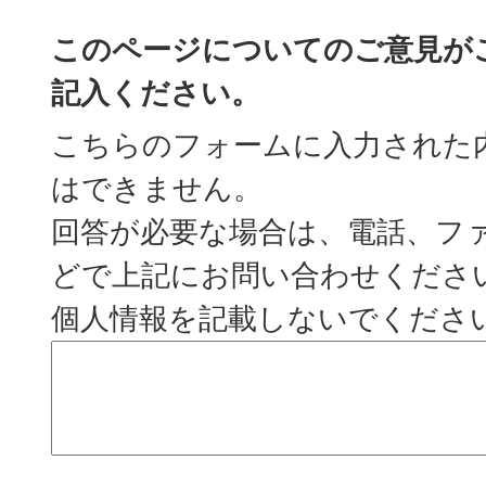
このページについてのご意見が
記入ください。
こちらのフォームに入力された
はできません。
回答が必要な場合は、電話、フ
どで上記にお問い合わせくださ
個人情報を記載しないでくださ