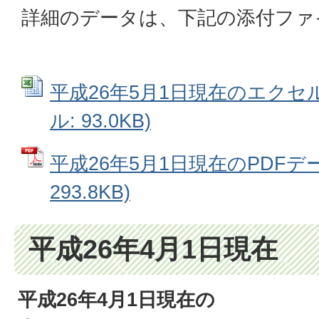
詳細のデータは、下記の添付ファ
平成26年5月1日現在のエクセルデ
ル: 93.0KB)
平成26年5月1日現在のPDFデー
293.8KB)
平成26年4月1日現在
平成26年4月1日現在の