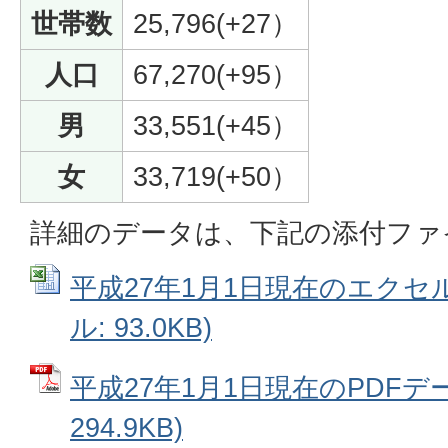
世帯数
25,796(+27）
人口
67,270(+95）
男
33,551(+45）
女
33,719(+50）
詳細のデータは、下記の添付ファ
平成27年1月1日現在のエクセルデ
ル: 93.0KB)
平成27年1月1日現在のPDFデー
294.9KB)