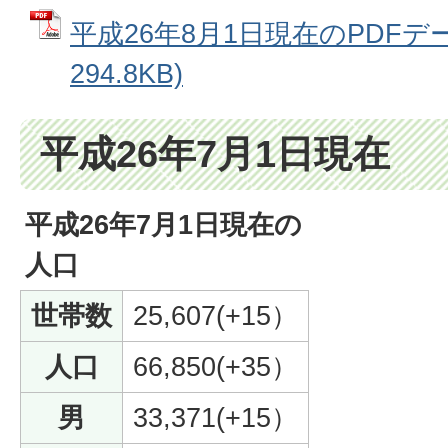
平成26年8月1日現在のPDFデー
294.8KB)
平成26年7月1日現在
平成26年7月1日現在の
人口
世帯数
25,607(+15）
人口
66,850(+35）
男
33,371(+15）