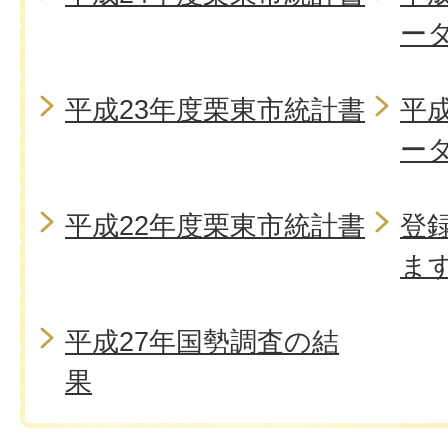
ー
平成23年度栗東市統計書
平
ー
平成22年度栗東市統計書
登
ま
平成27年国勢調査の結
果