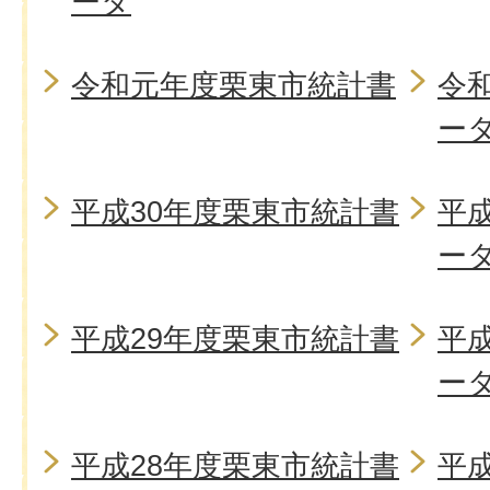
ータ
令和元年度栗東市統計書
令
ー
平成30年度栗東市統計書
平
ー
平成29年度栗東市統計書
平
ー
平成28年度栗東市統計書
平