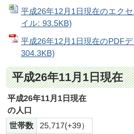
平成26年12月1日現在のエクセル
イル: 93.5KB)
平成26年12月1日現在のPDFデ
304.3KB)
平成26年11月1日現在
平成26年11月1日現在
の人口
世帯数
25,717(+39）