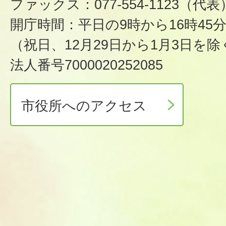
ファックス：077-554-1123（代表
開庁時間：平日の9時から16時45
（祝日、12月29日から1月3日を除
法人番号7000020252085
市役所へのアクセス