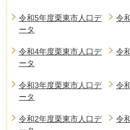
令和5年度栗東市人口デ
令
ータ
令和4年度栗東市人口デ
令
ータ
令和3年度栗東市人口デ
令
ータ
令和2年度栗東市人口デ
令