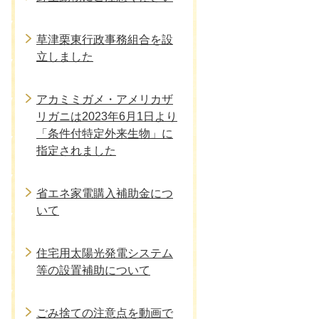
草津栗東行政事務組合を設
立しました
アカミミガメ・アメリカザ
リガニは2023年6月1日より
「条件付特定外来生物」に
指定されました
省エネ家電購入補助金につ
いて
住宅用太陽光発電システム
等の設置補助について
ごみ捨ての注意点を動画で