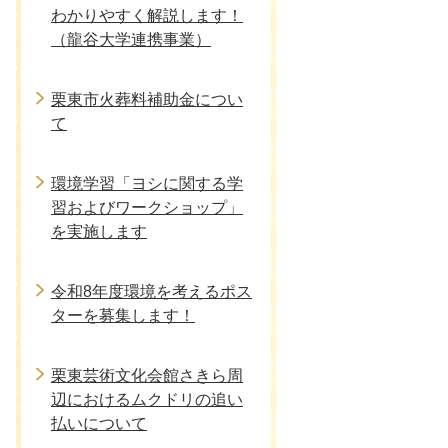
わかりやすく解説します！
（龍谷大学連携事業）
栗東市火葬料補助金につい
て
環境学習「ヨシに関する学
習およびワークショップ」
を実施します
令和8年度環境を考えるポス
ターを募集します！
栗東芸術文化会館さきら周
辺におけるムクドリの追い
払いについて