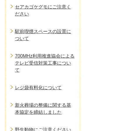
セアカゴケグモにご注意く
ださい
駅前喫煙スペースの設置に
ついて
700MHz利用推進協会による
テレビ受信対策工事につい
て
レジ袋有料化について
新火葬場の整備に関する基
本協定を締結しました
野生動物にご注意ください