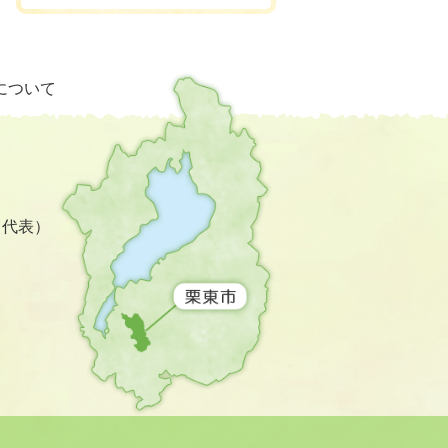
栗
について
東
市
の
位
置
を
3（代表）
記
し
た
地
図。
滋
賀
県
の
南
西