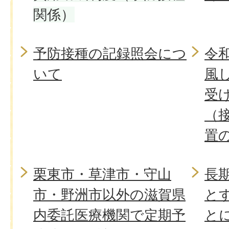
関係）
予防接種の記録照会につ
令
いて
風
受
（
置
栗東市・草津市・守山
長
市・野洲市以外の滋賀県
と
内委託医療機関で定期予
と