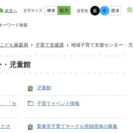
本文へ
文字サイズ
背景色
キーワード検索
こども家庭局
子育て支援課
地域子育て支援センター・児
ー・児童館
児童館
」 「セ
子育てイベント情報
くださ
栗東市子育てサークル登録団体の募集