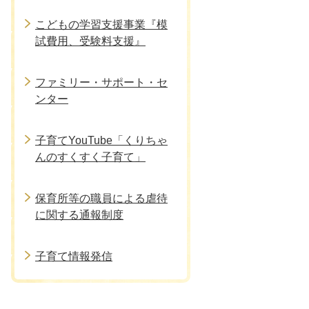
こどもの学習支援事業『模
試費用、受験料支援』
ファミリー・サポート・セ
ンター
子育てYouTube「くりちゃ
んのすくすく子育て」
保育所等の職員による虐待
に関する通報制度
子育て情報発信