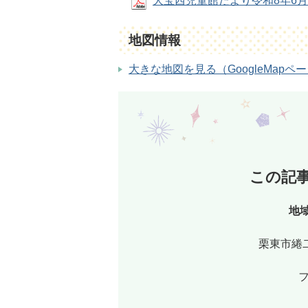
大宝西児童館だより令和8年6月号 (
地図情報
大きな地図を見る（GoogleMapペ
この記
地
栗東市綣二
フ