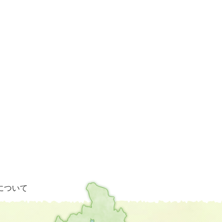
栗
について
東
市
の