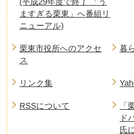
(平成29年度で終了 「う
ますぎる栗東」へ番組リ
ニューアル)
栗東市役所へのアクセ
暮
ス
リンク集
Ya
RSSについて
「
ド
氏