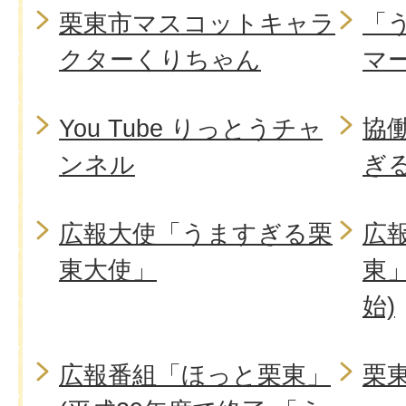
栗東市マスコットキャラ
「
クターくりちゃん
マ
You Tube りっとうチャ
協
ンネル
ぎ
広報大使「うますぎる栗
広
東大使」
東」
始)
広報番組「ほっと栗東」
栗