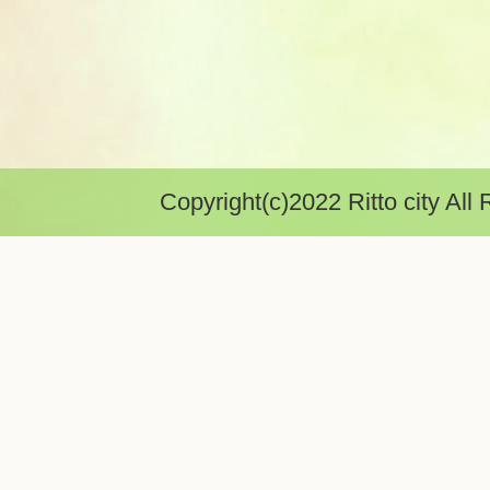
Copyright(c)2022 Ritto city All