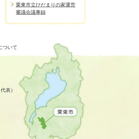
栗東市立ひだまりの家運営
審議会議事録
栗
について
東
市
の
位
置
を
3（代表）
記
し
た
地
図。
滋
賀
県