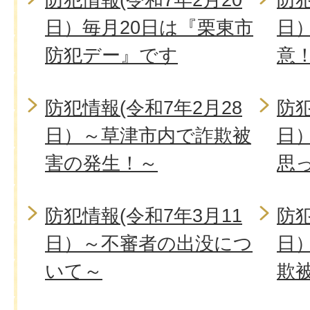
日）毎月20日は『栗東市
日
防犯デー』です
意
防犯情報(令和7年2月28
防犯
日）～草津市内で詐欺被
日
害の発生！～
思
防犯情報(令和7年3月11
防犯
日）～不審者の出没につ
日
いて～
欺