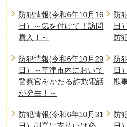
防犯情報(令和6年10月16
防犯
日）～気を付けて！訪問
日
購入！～
防
防犯情報(令和6年10月29
防犯
日）～草津市内において
日
警察官をかたる詐欺電話
欺
が発生！～
防犯情報(令和6年10月31
防犯
日）副業に支払いは必
日