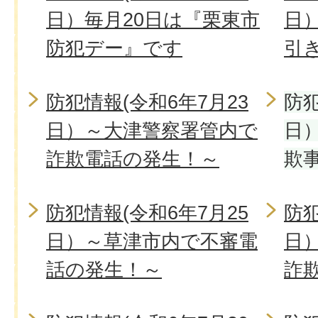
日）毎月20日は『栗東市
日
防犯デー』です
引
防犯情報(令和6年7月23
防犯
日）～大津警察署管内で
日
詐欺電話の発生！～
欺
防犯情報(令和6年7月25
防犯
日）～草津市内で不審電
日
話の発生！～
詐