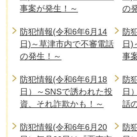
事案が発生！～
の
防犯情報(令和6年6月14
防犯
日)～草津市内で不審電話
日
の発生！～
事
防犯情報(令和6年6月18
防犯
日）～SNSで誘われた投
日
資、それ詐欺かも！～
話
防犯情報(令和6年6月20
防犯