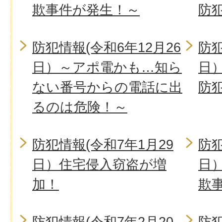
欺事件が発生！～
防
防犯情報(令和6年12月26
防犯
日）～アポ電かも…知ら
日
ない番号からの電話に出
防
るのは危険！～
防犯情報(令和7年1月29
防犯
日）住宅侵入窃盗が増
日
加！
欺
防犯情報(令和7年2月20
防犯