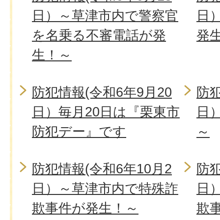
日）～草津市内で警察官
日
を名乗る不審電話が発
発
生！～
防犯情報(令和6年9月20
防犯
日）毎月20日は『栗東市
日
防犯デー』です
～
防犯情報(令和6年10月2
防犯
日）～草津市内で特殊詐
日
欺事件が発生！～
欺