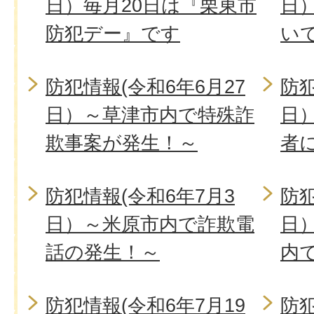
日）毎月20日は『栗東市
日
防犯デー』です
い
防犯情報(令和6年6月27
防犯
日）～草津市内で特殊詐
日
欺事案が発生！～
者
防犯情報(令和6年7月3
防犯
日）～米原市内で詐欺電
日
話の発生！～
内
防犯情報(令和6年7月19
防犯