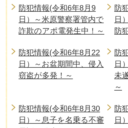
防犯情報(令和6年8月9
防犯
日）～米原警察署管内で
日
詐欺のアポ電発生中！～
防
防犯情報(令和6年8月22
防犯
日）～お盆期間中、侵入
日
窃盗が多発！～
未
～
防犯情報(令和6年8月30
防犯
日）～息子を名乗る不審
日