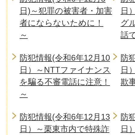
日)～犯罪の被害者・加害
日
者にならないために！
グ
～
話
防犯情報(令和6年12月10
防犯
日）～NTTファイナンス
日
を騙る不審電話に注意！
欺
～
防犯情報(令和6年12月13
防犯
日）～栗東市内で特殊詐
日