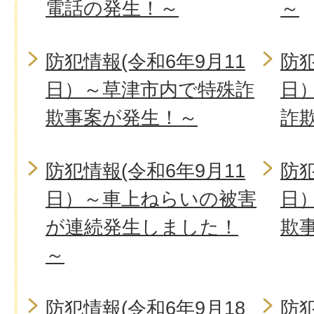
電話の発生！～
～
防犯情報(令和6年9月11
防犯
日）～草津市内で特殊詐
日
欺事案が発生！～
詐
防犯情報(令和6年9月11
防犯
日）～車上ねらいの被害
日
が連続発生しました！
欺
～
防犯情報(令和6年9月18
防犯