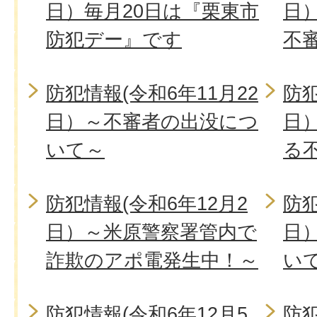
日）毎月20日は『栗東市
日
防犯デー』です
不
防犯情報(令和6年11月22
防犯
日）～不審者の出没につ
日
いて～
る
防犯情報(令和6年12月2
防犯
日）～米原警察署管内で
日
詐欺のアポ電発生中！～
い
防犯情報(令和6年12月5
防犯