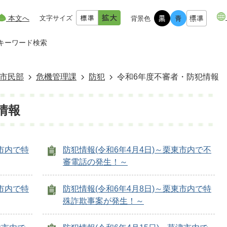
本文へ
文字サイズ
背景色
キーワード検索
市民部
危機管理課
防犯
令和6年度不審者・防犯情報
情報
東市内で特
防犯情報(令和6年4月4日)～栗東市内で不
審電話の発生！～
津市内で特
防犯情報(令和6年4月8日)～栗東市内で特
殊詐欺事案が発生！～