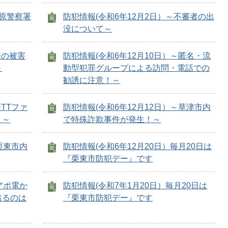
米原警察署
防犯情報(令和6年12月2日）～不審者の出
没について～
罪の被害
防犯情報(令和6年12月10日）～匿名・流
～
動型犯罪グループによる訪問・電話での
勧誘に注意！～
NTTファ
防犯情報(令和6年12月12日）～草津市内
！～
で特殊詐欺事件が発生！～
栗東市内
防犯情報(令和6年12月20日）毎月20日は
『栗東市防犯デー』です
アポ電か
防犯情報(令和7年1月20日）毎月20日は
出るのは
『栗東市防犯デー』です