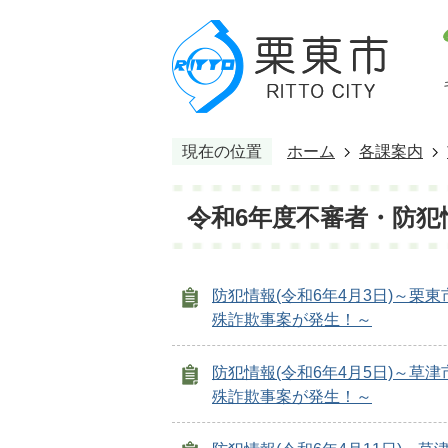
現在の位置
ホーム
各課案内
令和6年度不審者・防犯
防犯情報(令和6年4月3日)～栗
殊詐欺事案が発生！～
防犯情報(令和6年4月5日)～草
殊詐欺事案が発生！～