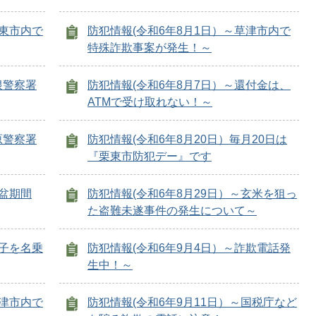
栗東市内で
防犯情報(令和6年8月1日）～草津市内で
特殊詐欺事案が発生！～
根警察署
防犯情報(令和6年8月7日）～還付金は、
ATMで受け取れない！～
原警察署
防犯情報(令和6年8月20日）毎月20日は
『栗東市防犯デー』です
お盆期間
防犯情報(令和6年8月29日）～玄米を狙っ
た盗難未遂事件の発生について～
息子を名乗
防犯情報(令和6年9月4日）～詐欺電話発
生中！～
草津市内で
防犯情報(令和6年9月11日）～国税庁など