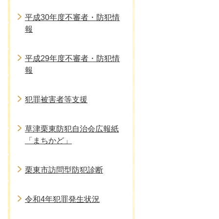
平成30年度不審者・防犯情
報
平成29年度不審者・防犯情
報
犯罪被害者等支援
草津栗東防犯自治会広報紙
「まちかど」
栗東市訪問型防犯診断
令和4年犯罪発生状況