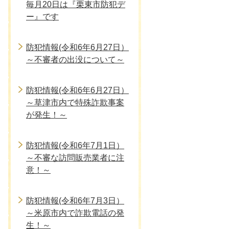
毎月20日は『栗東市防犯デ
ー』です
防犯情報(令和6年6月27日）
～不審者の出没について～
防犯情報(令和6年6月27日）
～草津市内で特殊詐欺事案
が発生！～
防犯情報(令和6年7月1日）
～不審な訪問販売業者に注
意！～
防犯情報(令和6年7月3日）
～米原市内で詐欺電話の発
生！～