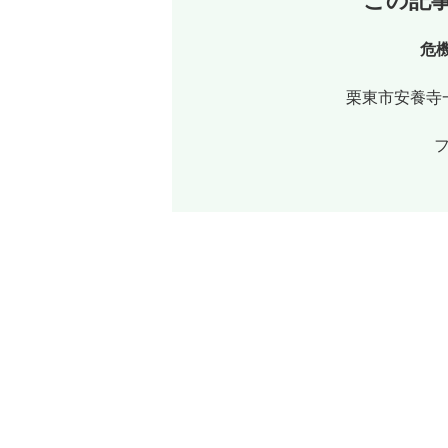
この記
危
栗東市安養寺一
フ