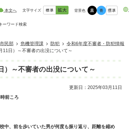
本文へ
文字サイズ
背景色
キーワード検索
市民部
危機管理課
防犯
令和6年度不審者・防犯情報
3月11日）～不審者の出没について～
11日）～不審者の出没について～
更新日：2025年03月11日
8時前ころ
登校中、前を歩いていた男が何度も振り返り、距離を縮め