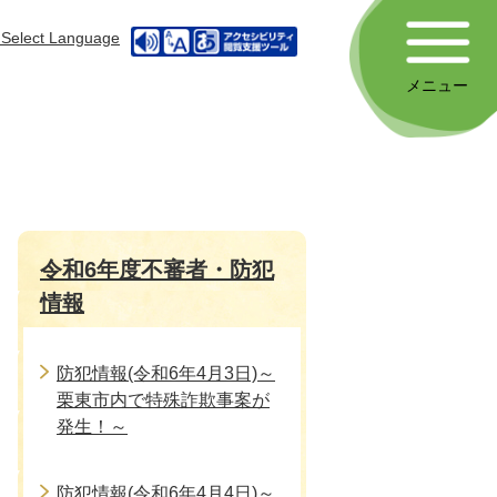
Select Language
メニュー
令和6年度不審者・防犯
情報
防犯情報(令和6年4月3日)～
栗東市内で特殊詐欺事案が
発生！～
防犯情報(令和6年4月4日)～