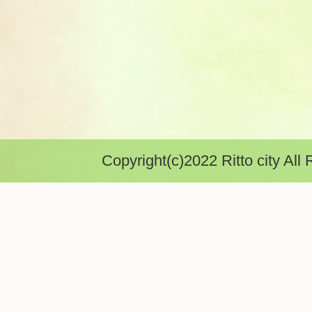
Copyright(c)2022 Ritto city All