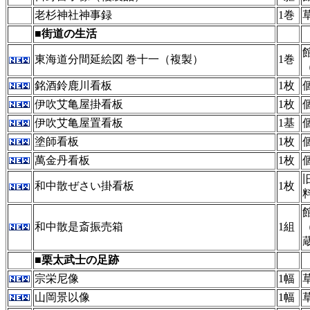
老杉神社神事録
1巻
■街道の生活
東海道分間延絵図 巻十一（複製）
1巻
銘酒鈴鹿川看板
1枚
伊吹艾亀屋掛看板
1枚
伊吹艾亀屋置看板
1基
塗師看板
1枚
萬金丹看板
1枚
和中散ぜさい掛看板
1枚
和中散是斎振売箱
1組
■栗太武士の足跡
宗栄尼像
1幅
山岡景以像
1幅