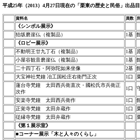
平成25年（2013）4月27日現在の「栗東の歴史と民俗」出品
資料名
員数
《シンボル展示》
狛坂磨崖仏（複製品）
1基
《ロビー展示》
不動明王廿九丁石（複製品）
1基
小屋谷観音磨崖仏（複製品）
1基
二十四丁石・阿弥陀如来坐像
2基
大宝神社梵鐘 冶工国松庄右衛門正次
1口
蓮台寺梵鐘 太田西兵衛直次・國松氏市兵衛正
1口
次作
安楽寺梵鐘 太田西兵衛作
1口
正覚寺梵鐘 太田弁蔵作
1口
従縁寺梵鐘 太田弁蔵作
1口
《第１展示室》
■コーナー展示「木と人々のくらし」