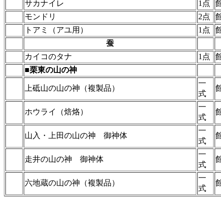
サカナイレ
1点
モンドリ
2点
トアミ（アユ用）
1点
蚕
カイコのタナ
1点
■栗東の山の神
一
上砥山の山の神（複製品）
式
一
ホウライ（焙烙）
式
一
山入・上田の山の神 御神体
式
一
走井の山の神 御神体
式
一
六地蔵の山の神（複製品）
式