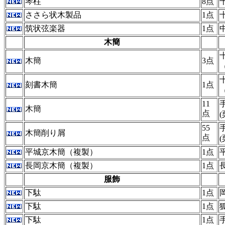
琴柱
8点
ささら状木製品
1点
筑状弦楽器
1点
木簡
木簡
3点
刻書木簡
1点
11
木簡
点
55
木簡削り屑
点
平城京木簡（複製）
1点
長岡京木簡（複製）
1点
服飾
下駄
1点
下駄
1点
下駄
1点