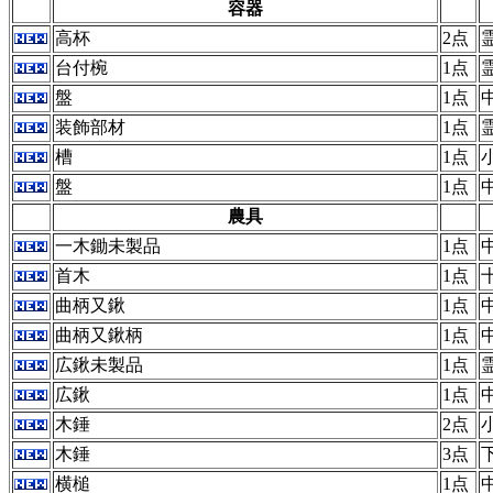
容器
高杯
2点
台付椀
1点
盤
1点
装飾部材
1点
槽
1点
盤
1点
農具
一木鋤未製品
1点
首木
1点
曲柄又鍬
1点
曲柄又鍬柄
1点
広鍬未製品
1点
広鍬
1点
木錘
2点
木錘
3点
横槌
1点