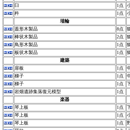
臼
1点
杵
1点
埴輪
蓋形木製品
8点
棒状木製品
2点
鳥形木製品
1点
板状木製品
1点
建築
扉板
1点
梯子
1点
梯子
1点
岩畑遺跡集落復元模型
1点
楽器
琴上板
1点
琴上板
1点
琴上板
1点