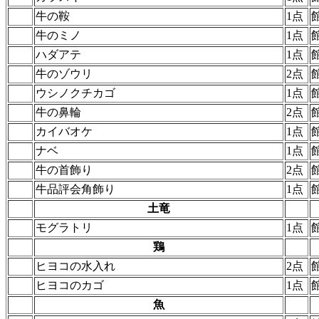
牛の鞍
1点
牛のミノ
1点
ハダアテ
1点
牛のゾウリ
2点
ウシノクチカゴ
1点
牛の鼻輪
2点
カイバオケ
1点
ナベ
1点
牛の首飾り
2点
牛品評会角飾り
1点
土竜
モグラトリ
1点
鶏
ヒヨコの水入れ
2点
ヒヨコのカゴ
1点
魚