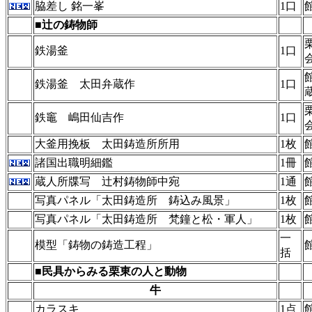
脇差し 銘一峯
1口
■
辻の鋳物師
鉄湯釜
1口
鉄湯釜 太田弁蔵作
1口
鉄竈 嶋田仙吉作
1口
大釜用挽板 太田鋳造所所用
1枚
諸国出職明細鑑
1冊
蔵人所牒写 辻村鋳物師中宛
1通
写真パネル「太田鋳造所 鋳込み風景」
1枚
写真パネル「太田鋳造所 梵鐘と松・軍人」
1枚
一
模型「鋳物の鋳造工程」
括
■民具からみる栗東の人と動物
牛
カラスキ
1点