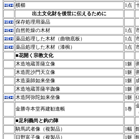
横櫛
1点
出土文化財を後世に伝えるために
保存処理用薬品
自然乾燥の木材
1点
薬品処理した木材（曲物底板）
1点
薬品処理した木材（漆椀）
1点
■花開く宗教文化
木造地蔵菩薩立像
1躯
木造毘沙門天立像
1躯
木造薬師如来坐像
1躯
木造地蔵菩薩半跏像
1躯
木造阿弥陀如来坐像
1躯
金勝寺本堂再建勧進帳
1巻
■足利義尚と鈎の陣
騎馬武者像（複製品）
1幅
日野富子像（複製品）
1躯