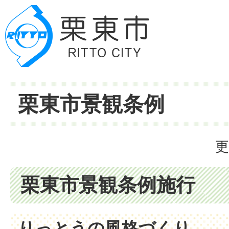
栗東市景観条例
更
栗東市景観条例施行
りっとうの風格づくり