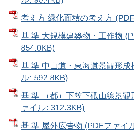
考え方 緑化面積の考え方 (PDFフ
基 準 大規模建築物・工作物 (P
854.0KB)
基 準 中山道・東海道景観形成推
ル: 592.8KB)
基 準 （都）下笠下砥山線景観形
ァイル: 312.3KB)
基 準 屋外広告物 (PDFファイル: 