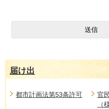
届け出
都市計画法第53条許可
官
（様