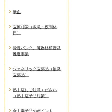
献血
医療相談（救急・夜間休
日）
骨髄バンク、臓器移植普及
推進事業
ジェネリック医薬品（後発
医薬品）
熱中症にご注意ください
（熱中症予防対策）
食中毒予防のポイント