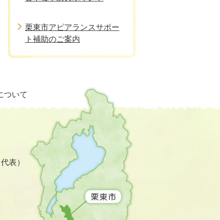
栗東市アピアランスサポー
ト補助のご案内
栗
について
東
市
の
位
置
を
3（代表）
記
し
た
地
図。
滋