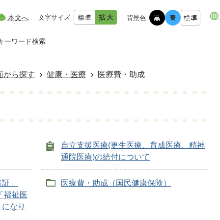
本文へ
文字サイズ
背景色
キーワード検索
面から探す
健康・医療
医療費・助成
自立支援医療(更生医療、育成医療、精神
通院医療)の給付について
者証」
医療費・助成（国民健康保険）
「福祉医
うになり