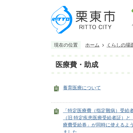
現在の位置
ホーム
くらしの場
医療費・助成
養育医療について
「特定医療費（指定難病）受給
（旧 特定疾患医療受給者証）と
療費受給券」が同時に使えるよ
ました。