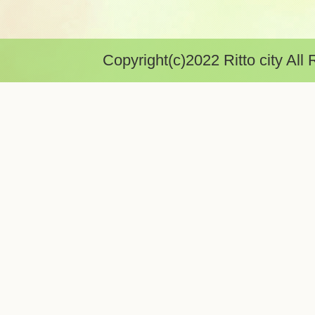
Copyright(c)2022 Ritto city All