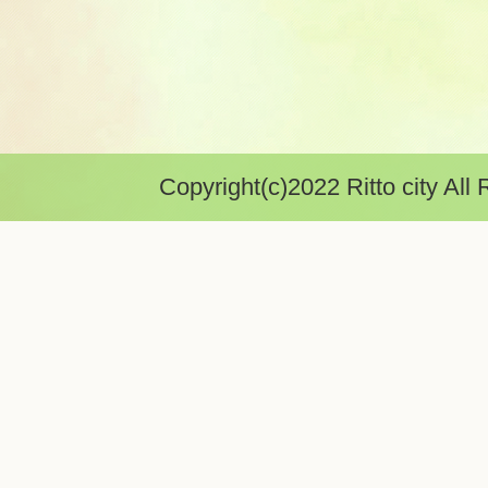
Copyright(c)2022 Ritto city All