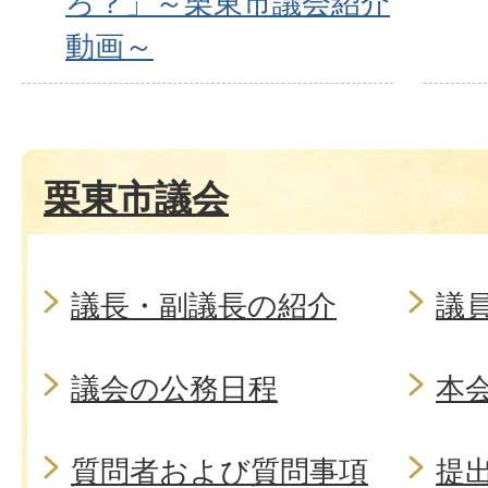
ろ？」～栗東市議会紹介
動画～
栗東市議会
議長・副議長の紹介
議
議会の公務日程
本
質問者および質問事項
提