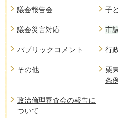
議会報告会
子
議会災害対応
市
パブリックコメント
行
その他
栗
条
政治倫理審査会の報告に
ついて