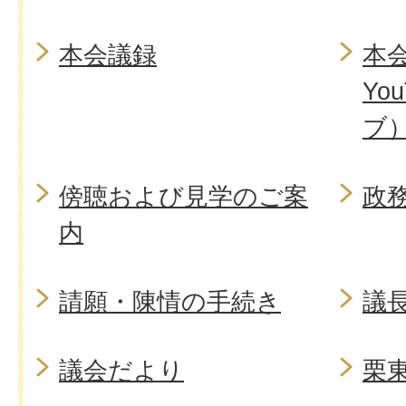
本会議録
本
Yo
ブ
傍聴および見学のご案
政
内
請願・陳情の手続き
議
議会だより
栗