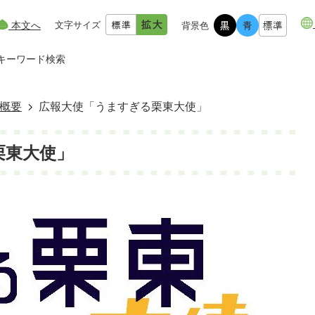
本文へ
文字サイズ
背景色
キーワード検索
概要
広報大使「うますぎる栗東大使」
栗東大使」