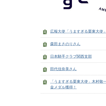
広報大使「うますぎる栗東大使
森田まさのりさん
日本騎手クラブ関西支部
田代佳奈美さん
「うますぎる栗東大使」木村敬
金メダル獲得！