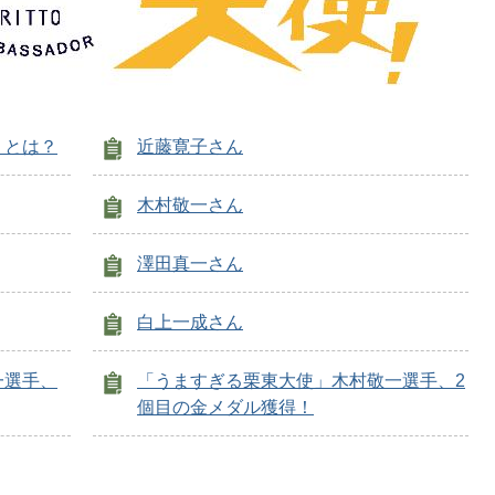
」とは？
近藤寛子さん
木村敬一さん
澤田真一さん
白上一成さん
一選手、
「うますぎる栗東大使」木村敬一選手、2
個目の金メダル獲得！