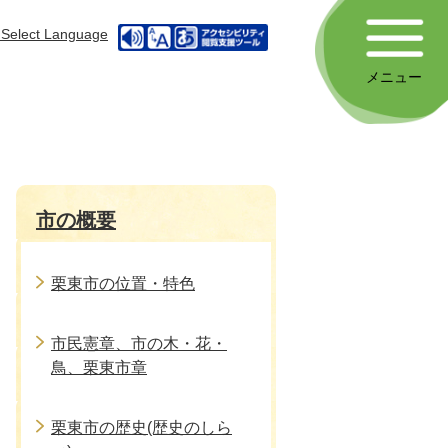
Select Language
メニュー
市の概要
栗東市の位置・特色
市民憲章、市の木・花・
鳥、栗東市章
栗東市の歴史(歴史のしら