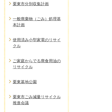
栗東市分別収集計画
一般廃棄物（ごみ）処理基
本計画
使用済み小型家電のリサイ
クル
ご家庭からでる廃食用油の
リサイクル
栗東墓地公園
栗東市ごみ減量リサイクル
推進会議