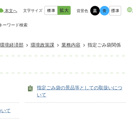
本文へ
文字サイズ
背景色
キーワード検索
環境経済部
環境政策課
業務内容
指定ごみ袋関係
指定ごみ袋の景品等としての取扱いにつ
いて
ついて