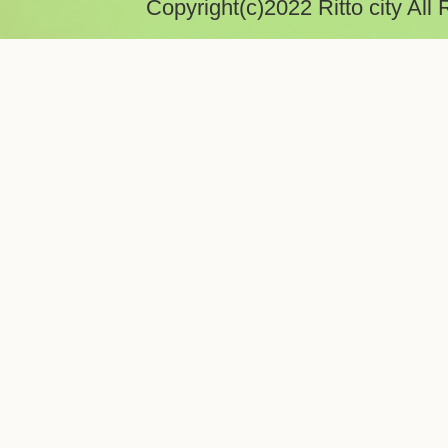
Copyright(c)2022 Ritto city All