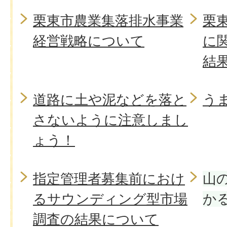
栗東市農業集落排水事業
栗
経営戦略について
に
結
道路に土や泥などを落と
う
さないように注意しまし
ょう！
指定管理者募集前におけ
山
るサウンディング型市場
か
調査の結果について