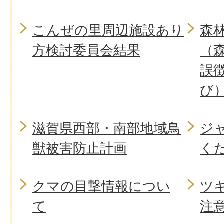
こんぜの里周辺施設あり
森
方検討委員会結果
（
誤
び
滋賀県西部・南部地域鳥
ジ
獣被害防止計画
く
クマの目撃情報につい
ツ
て
注