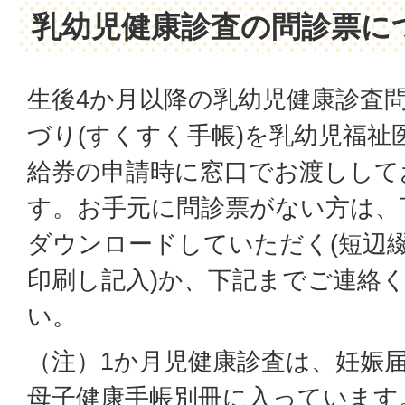
乳幼児健康診査の問診票に
生後4か月以降の乳幼児健康診査
づり(すくすく手帳)を
乳幼児福祉
給券の
申請時に窓口でお渡しして
す。お手元に問診票がない方は、
ダウンロードしていただく(短辺
印刷し記入)か、下記までご連絡
い。
（注）1か月児健康診査は、妊娠
母子健康手帳別冊に入っています