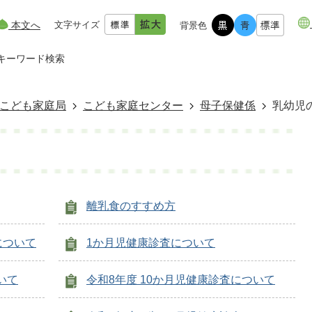
本文へ
文字サイズ
背景色
キーワード検索
こども家庭局
こども家庭センター
母子保健係
乳幼児
離乳食のすすめ方
について
1か月児健康診査について
いて
令和8年度 10か月児健康診査について