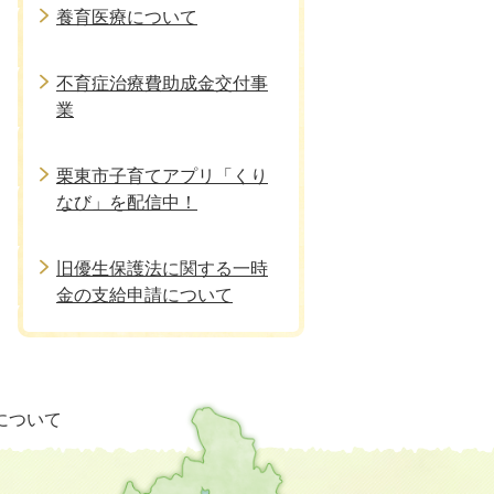
養育医療について
不育症治療費助成金交付事
業
栗東市子育てアプリ「くり
なび」を配信中！
旧優生保護法に関する一時
金の支給申請について
栗
について
東
市
の