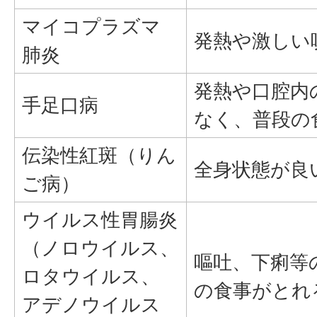
マイコプラズマ
発熱や激しい
肺炎
発熱や口腔内
手足口病
なく、普段の
伝染性紅斑（りん
全身状態が良
ご病）
ウイルス性胃腸炎
（ノロウイルス、
嘔吐、下痢等
ロタウイルス、
の食事がとれ
アデノウイルス