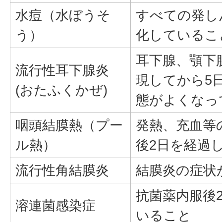
水痘（水ぼうそ
すべての発し
う）
化しているこ
耳下腺、顎下
流行性耳下腺炎
現してから5
(おたふくかぜ)
態がよくなっ
咽頭結膜熱（プー
発熱、充血等
ル熱）
後2日を経過
流行性角結膜炎
結膜炎の症状
抗菌薬内服後2
溶連菌感染症
いること