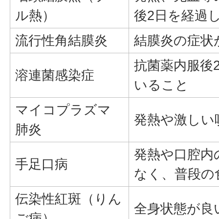
ル熱）
後2日を経過
流行性角結膜炎
結膜炎の症状
抗菌薬内服後2
溶連菌感染症
いること
マイコプラズマ
発熱や激しい
肺炎
発熱や口腔内
手足口病
なく、普段の
伝染性紅斑（りん
全身状態が良
ご病）