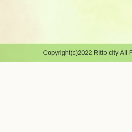
Copyright(c)2022 Ritto city All