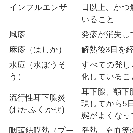
インフルエンザ
日以上、かつ
いること
風疹
発疹が消失し
麻疹（はしか）
解熱後3日を
水痘（水ぼうそ
すべての発し
う）
化しているこ
耳下腺、顎下
流行性耳下腺炎
現してから5
(おたふくかぜ)
態がよくなっ
咽頭結膜熱（プー
発熱、充血等