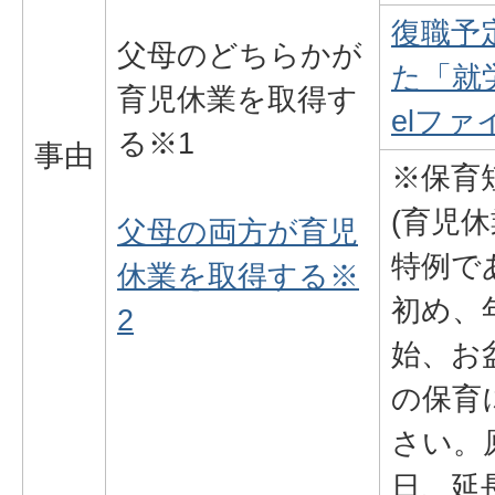
復職予
父母のどちらかが
た「就労
育児休業を取得す
elファイ
る※1
事由
※保育
(育児
父母の両方が育児
特例で
休業を取得する※
初め、
2
始、お
の保育
さい。
日、延