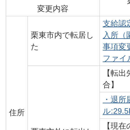
変更内容
支給認
栗東市内で転居し
入所（
た
事項変更
ファイル
【転出
合】
・退所届
ル:29.5
住所
【現在