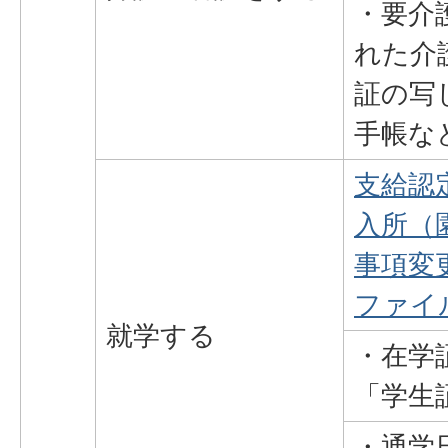
・要介
れた介
証の写
手帳な
支給認
入所（
事項変更
ファイル
就学する
・在学
「学生
・通学