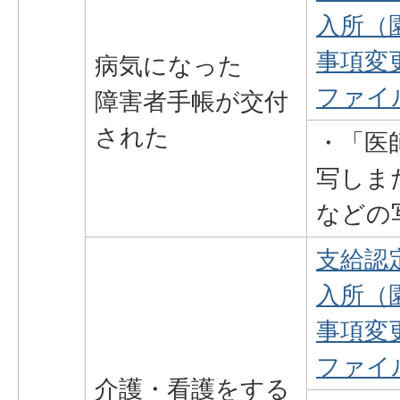
入所（
事項変更
病気になった
ファイル
障害者手帳が交付
された
・「医
写しま
などの
支給認
入所（
事項変更
ファイル
介護・看護をする