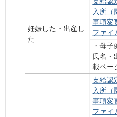
支給認
入所（
事項変更
妊娠した・出産し
ファイル
た
・母子
氏名・
載ペー
支給認
入所（
事項変更
ファイル