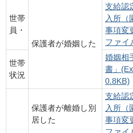
支給認
世帯
入所（
員・
事項変更
ファイル
保護者が婚姻した
婚姻相
世帯
書」(E
状況
0.8KB)
支給認
保護者が離婚し別
入所（
居した
事項変更
ファイル