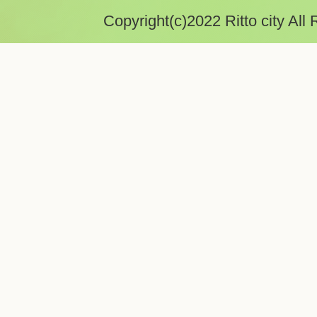
Copyright(c)2022 Ritto city All