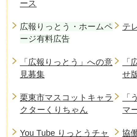
ース
広報りっとう・ホームペ
テ
ージ有料広告
「広報りっとう」への意
「
見募集
せ
栗東市マスコットキャラ
「
クターくりちゃん
マ
You Tube りっとうチャ
協