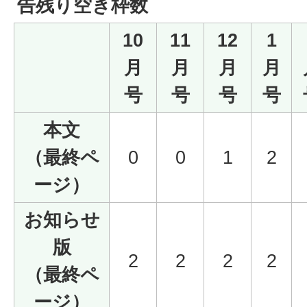
告残り空き枠数
10
11
12
1
月
月
月
月
号
号
号
号
本文
（最終ペ
0
0
1
2
ージ）
お知らせ
版
2
2
2
2
（最終ペ
ージ）