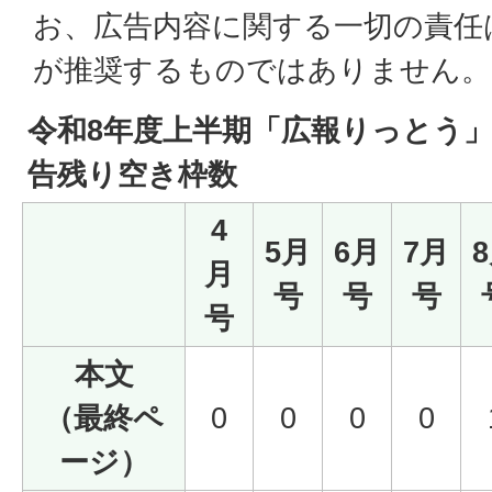
お、広告内容に関する一切の責任
が推奨するものではありません。
令和8年度上半期「広報りっとう
告残り空き枠数
4
5月
6月
7月
月
号
号
号
号
本文
（最終ペ
0
0
0
0
ージ）