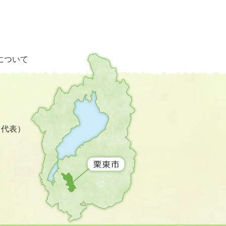
栗
について
東
市
の
位
置
を
3（代表）
記
し
た
地
図。
滋
賀
県
の
南