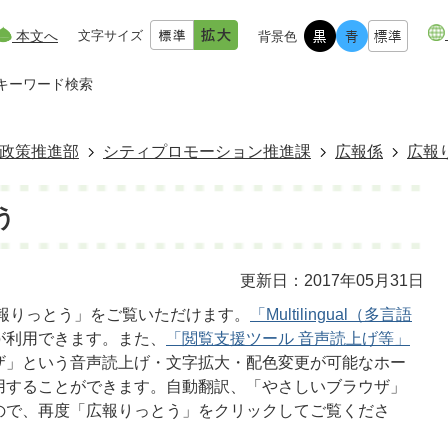
本文へ
文字サイズ
背景色
キーワード検索
政策推進部
シティプロモーション推進課
広報係
広報
う
更新日：2017年05月31日
報りっとう」をご覧いただけます。
「Multilingual（多言語
が利用できます。また、
「閲覧支援ツール 音声読上げ等」
ザ」という音声読上げ・文字拡大・配色変更が可能なホー
用することができます。自動翻訳、「やさしいブラウザ」
ので、再度「広報りっとう」をクリックしてご覧くださ