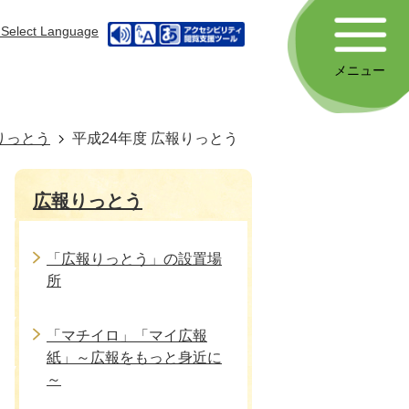
Select Language
メニュー
りっとう
平成24年度 広報りっとう
広報りっとう
「広報りっとう」の設置場
所
「マチイロ」「マイ広報
紙」～広報をもっと身近に
～