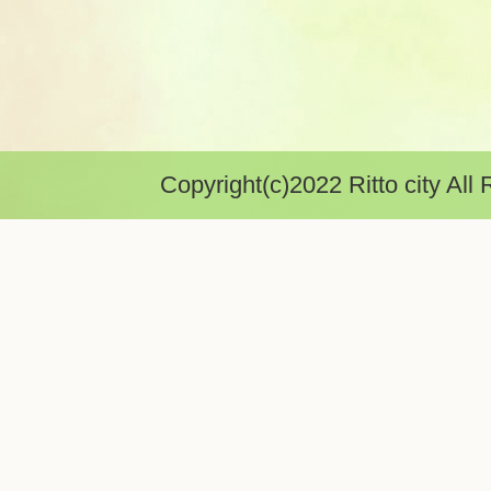
Copyright(c)2022 Ritto city All