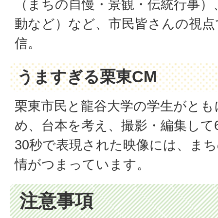
（まちの自慢・景観・伝統行事）
動など）など、市民皆さんの視点
信。
うますぎる栗東CM
栗東市民と龍谷大学の学生がとも
め、台本を考え、撮影・編集して
30秒で表現された映像には、ま
情がつまっています。
注意事項