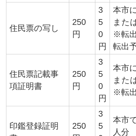
3
本市
250
5
また
住民票の写し
円
0
※転
円
転出
3
本市
住民票記載事
250
5
また
項証明書
円
0
※転
円
3
本市
印鑑登録証明
250
5
人分