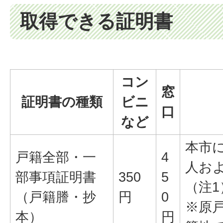
取得できる証明書
コン
窓
証明書の種類
ビニ
口
など
本市
戸籍全部・一
4
人お
部事項証明書
350
5
（注1
（戸籍謄・抄
円
0
※原
本）
円