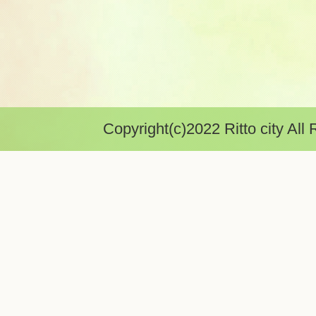
Copyright(c)2022 Ritto city All