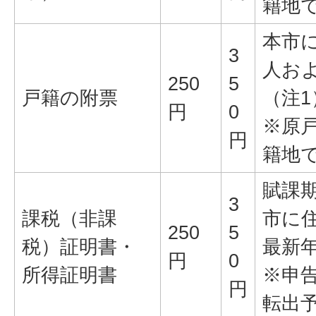
籍地
本市
3
人お
250
5
戸籍の附票
（注1
円
0
※原
円
籍地
賦課期
3
課税（非課
市に
250
5
税）証明書・
最新
円
0
所得証明書
※申
円
転出