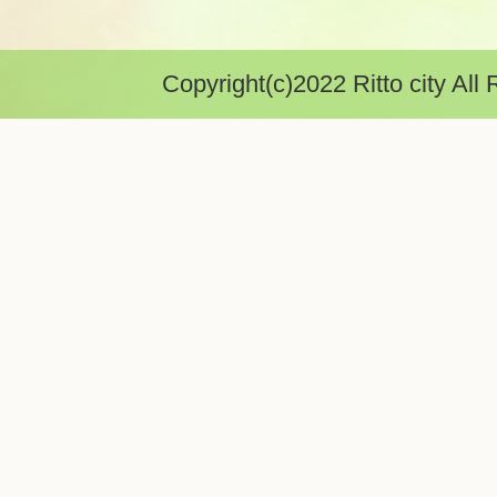
Copyright(c)2022 Ritto city All