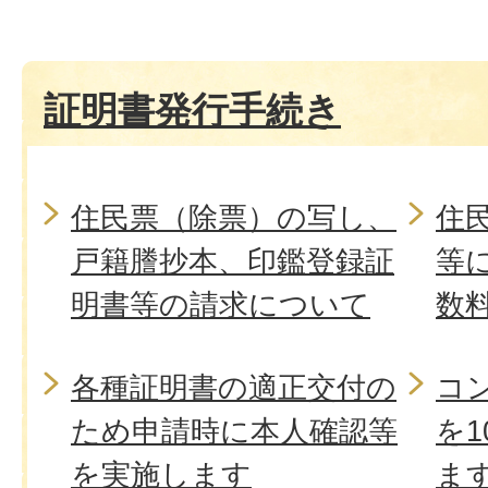
証明書発行手続き
住民票（除票）の写し、
住
戸籍謄抄本、印鑑登録証
等
明書等の請求について
数
各種証明書の適正交付の
コ
ため申請時に本人確認等
を
を実施します
ま