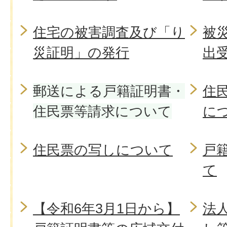
住宅の被害調査及び「り
被
災証明」の発行
出
郵送による戸籍証明書・
住
住民票等請求について
に
住民票の写しについて
戸
て
【令和6年3月1日から】
法