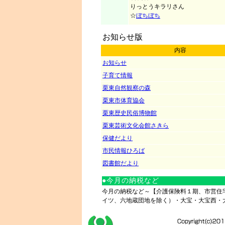
りっとうキラリさん
☆
ぼちぼち
お知らせ版
内容
お知らせ
子育て情報
栗東自然観察の森
栗東市体育協会
栗東歴史民俗博物館
栗東芸術文化会館さきら
保健だより
市民情報ひろば
図書館だより
●今月の納税など
今月の納税など～【介護保険料１期、市営住
イツ、六地蔵団地を除く）・大宝・大宝西・