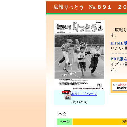
広報りっとう No.８９１ ２
「広報り
す。
HTML
りたい
PDF版
イズ）
い。
本文1～12ページ
（約3.4MB）
本文
ページ
内