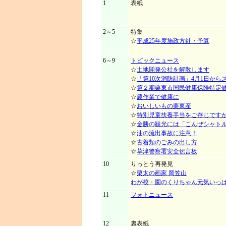
1
表紙
2～5
特集
☆
平成25年度施政方針・予算
6～9
トピックニュース
☆
土地開発公社を解散します
☆
「第10次消防計画」4月1日から
☆
第２期栗東市国民健康保険特定
☆
農作業で健康に
☆
おいしいもの栗東産
☆
特別児童扶養手当をご存じです
☆
金勝の観光には「こんぜシャト
☆
油の流出事故に注意！
☆
古着類のごみの出し方
☆
草津警察署安全伝言板
10
りっとう再発見
☆
栗太の画家 岡笠山
わが校・園のくりちゃん元気いっ
11
フォトニュース
12
裏表紙