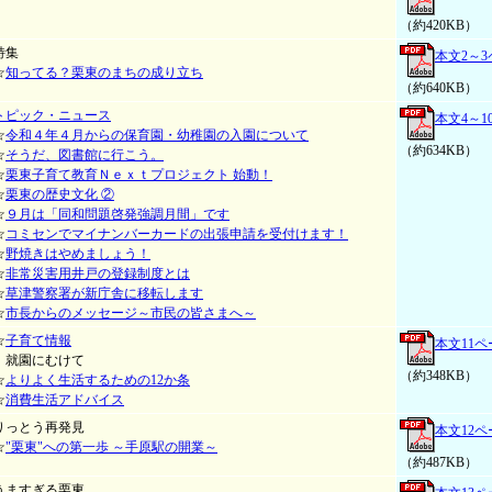
（約420KB）
特集
本文2～
☆
知ってる？栗東のまちの成り立ち
（約640KB）
トピック・ニュース
本文4～1
☆
令和４年４月からの保育園・幼稚園の入園について
（約634KB）
☆
そうだ、図書館に行こう。
☆
栗東子育て教育Ｎｅｘｔプロジェクト 始動！
☆
栗東の歴史文化 ②
☆
９月は「同和問題啓発強調月間」です
☆
コミセンでマイナンバーカードの出張申請を受付けます！
☆
野焼きはやめましょう！
☆
非常災害用井戸の登録制度とは
☆
草津警察署が新庁舎に移転します
☆
市長からのメッセージ～市民の皆さまへ～
☆
子育て情報
本文11ペ
就園にむけて
（約348KB）
☆
よりよく生活するための12か条
☆
消費生活アドバイス
りっとう再発見
本文12ペ
☆
"栗東"への第一歩 ～手原駅の開業～
（約487KB）
うますぎる栗東