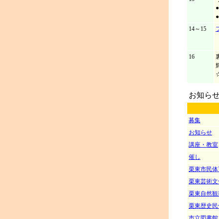
●
●
14～15
16
お知ら
募集
お知らせ
講座・教室
催し
栗東市民体
栗東芸術文
栗東自然観
栗東歴史民
市立図書館