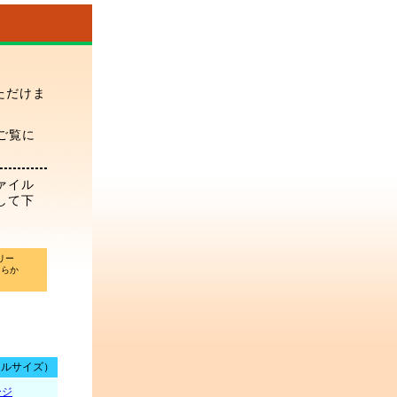
ただけま
ご覧に
ァイル
して下
 リー
ちらか
イルサイズ）
ージ