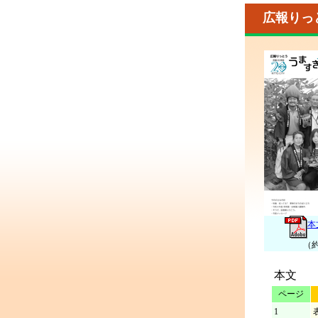
広報りっ
本
（約
本文
ページ
1