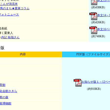
本文13ペ
こんぜ清流米
（約438KB）
馬のまち★栗東コラム
フォトニュース
本文14～
（約426KB）
裏表紙
本文16ペ
輝く栗東人
（約740KB）
☆
内記 拓哉さん
せ版
内容
PDF版（ファイルサイズ
お知らせ版１～12ペ
育館
（約910KB）
化会館さきら
察の森
俗博物館