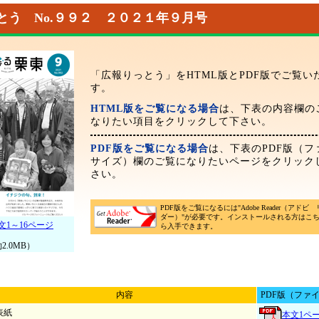
とう No.９９２ ２０２１年９月号
「広報りっとう」をHTML版とPDF版でご覧い
す。
HTML版をご覧になる場合
は、下表の内容欄の
なりたい項目をクリックして下さい。
PDF版をご覧になる場合
は、下表のPDF版（フ
サイズ）欄のご覧になりたいページをクリック
さい。
PDF版をご覧になるには"Adobe Reader（アドビ
ダー）"が必要です。インストールされる方はこ
文1～16ページ
ら入手できます。
2.0MB）
内容
PDF版（ファ
表紙
本文1ペ