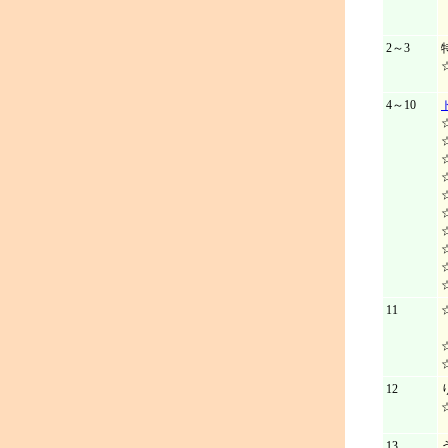
2～3
4～10
11
12
13