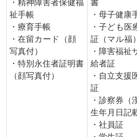
・精神障害者保健福
書
祉手帳
・母子健康
・療育手帳
・子ども医
・在留カード（顔
証（マル福
写真付）
・障害福祉
・特別永住者証明書
給者証
（顔写真付）
・自立支援
証
・診察券（
生年月日記
・社員証
・学生証