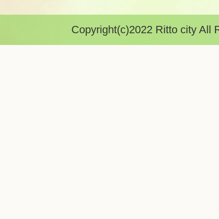
Copyright(c)2022 Ritto city All