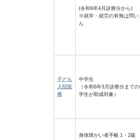
(令和6年4月診療分から)
※就学・就労の有無は問い
ん
子ども
中学生
入院医
（令和6年3月診療分までの
療
学生が助成対象）
身体障がい者手帳 1・2級