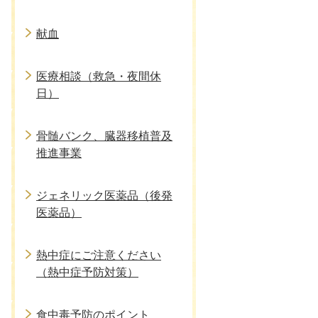
献血
医療相談（救急・夜間休
日）
骨髄バンク、臓器移植普及
推進事業
ジェネリック医薬品（後発
医薬品）
熱中症にご注意ください
（熱中症予防対策）
食中毒予防のポイント