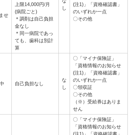
な
上限14,000円/月
(注1)」「資格確認書」
し
(病院ごと)
のいずれか一点
ませ
＊調剤は自己負担
〇その他
金なし
＊同一病院であっ
ても、歯科は別計
算
〇「マイナ保険証」
「資格情報のお知らせ
(注1)」「資格確認書」
な
のいずれか一点
中
自己負担なし
し
〇領収証
〇その他
（※）受給券はありま
せん
〇「マイナ保険証」
「資格情報のお知らせ
(注1)」「資格確認書」