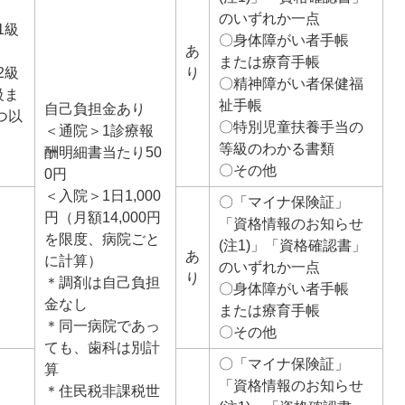
のいずれか一点
1級
〇身体障がい者手帳
あ
または療育手帳
2級
り
〇精神障がい者保健福
級ま
祉手帳
自己負担金あり
つ以
〇特別児童扶養手当の
＜通院＞1診療報
等級のわかる書類
酬明細書当たり50
〇その他
0円
＜入院＞1日1,000
〇「マイナ保険証」
円（月額14,000円
「資格情報のお知らせ
を限度、病院ごと
(注1)」「資格確認書」
あ
に計算）
のいずれか一点
り
＊調剤は自己負担
〇身体障がい者手帳
金なし
または療育手帳
＊同一病院であっ
〇その他
ても、歯科は別計
〇「マイナ保険証」
算
「資格情報のお知らせ
＊住民税非課税世