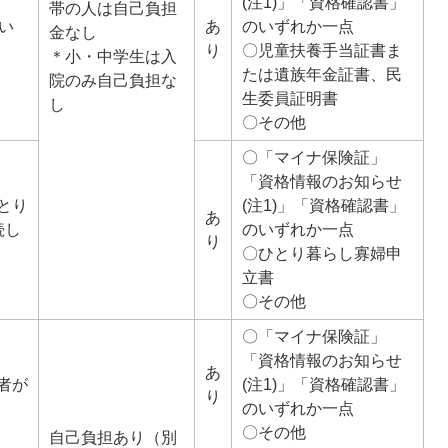
(注1)」「資格確認書」
帯の人は自己負担
い
あ
のいずれか一点
金なし
り
〇児童扶養手当証書ま
＊小・中学生は入
たは遺族年金証書、民
院のみ自己負担な
生委員証明書
し
〇その他
〇「マイナ保険証」
「資格情報のお知らせ
とり
(注1)」「資格確認書」
あ
続し
のいずれか一点
り
〇ひとり暮らし寡婦申
立書
〇その他
〇「マイナ保険証」
「資格情報のお知らせ
あ
者が
(注1)」「資格確認書」
り
のいずれか一点
〇その他
自己負担あり（別