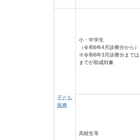
小・中学生
（令和6年4月診療分から）
※令和6年3月診療分までは
までが助成対象
子ども
医療
高校生等