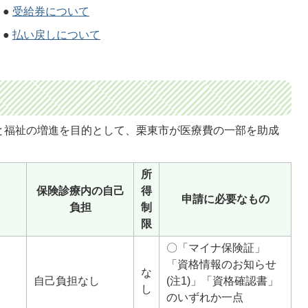
●
受給券について
●
払い戻しについて
と福祉の増進を目的として、栗東市が医療費の一部を助成
所
保険診療内の自己
得
申請に必要なもの
負担
制
限
〇「マイナ保険証」
「資格情報のお知らせ
な
自己負担なし
(注1)」「資格確認書」
し
のいずれか一点