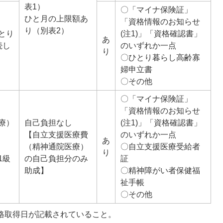
表1）
〇「マイナ保険証」
ひと月の上限額あ
「資格情報のお知らせ
り（別表2）
とり
(注1)」「資格確認書」
あ
続し
のいずれか一点
り
〇ひとり暮らし高齢寡
婦申立書
〇その他
〇「マイナ保険証」
「資格情報のお知らせ
療）
自己負担なし
(注1)」「資格確認書」
【自立支援医療費
のいずれか一点
あ
（精神通院医療）
〇自立支援医療受給者
り
1級
の自己負担分のみ
証
助成】
〇精神障がい者保健福
祉手帳
〇その他
資格取得日が記載されていること。