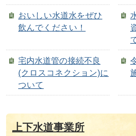
おいしい水道水をぜひ
飲んでください！
宅内水道管の接続不良
(クロスコネクション)に
ついて
上下水道事業所