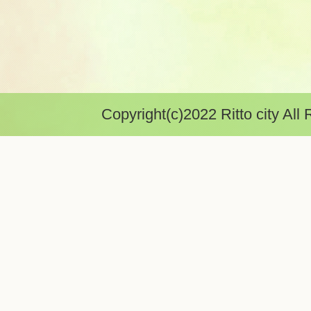
Copyright(c)2022 Ritto city All