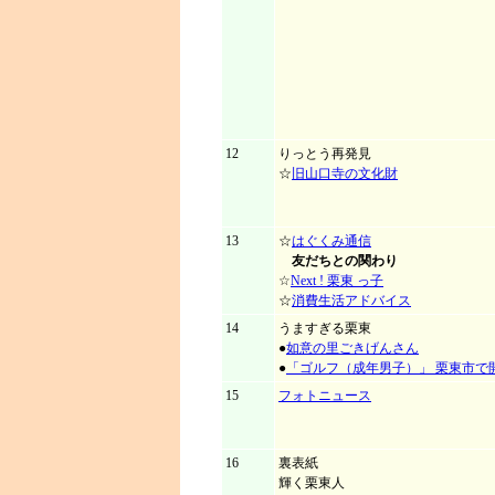
12
りっとう再発見
☆
旧山口寺の文化財
13
☆
はぐくみ通信
友だちとの関わり
☆
Next ! 栗東 っ子
☆
消費生活アドバイス
14
うますぎる栗東
●
如意の里ごきげんさん
●
「ゴルフ（成年男子）」 栗東市で
15
フォトニュース
16
裏表紙
輝く栗東人