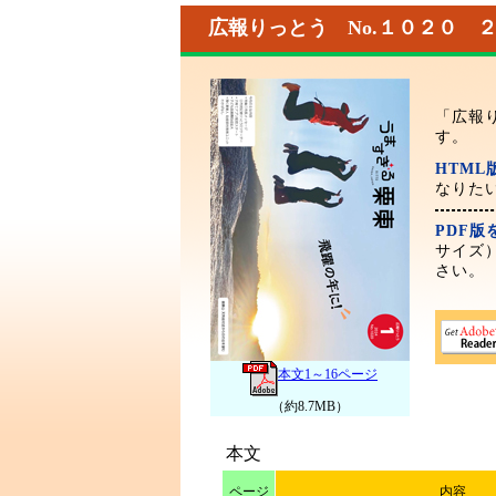
広報りっとう No.１０２０ 
「広報
す。
HTM
なりた
PDF
サイズ
さい。
本文1～16ページ
（約8.7MB）
本文
ページ
内容