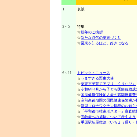
1
表紙
2～5
特集
☆
新年のご挨拶
☆
新たな時代の栗東づくり
☆
栗東を知るほど、好きになる
6～11
トピック・ニュース
☆
うますぎる栗東大使
☆
栗東市子育てアプリ「くりなび」
☆
令和6年4月から子ども医療費助
☆
国民健康保険加入者の高額療養費
☆
産前産後期間の国民健康保険税が
☆
新型コロナワクチン接種のお知ら
☆
「平和都市推進ポスター」審査結
☆
高齢者への虐待について考えよう
☆
手原駅新屋敷線（いちょう通り）