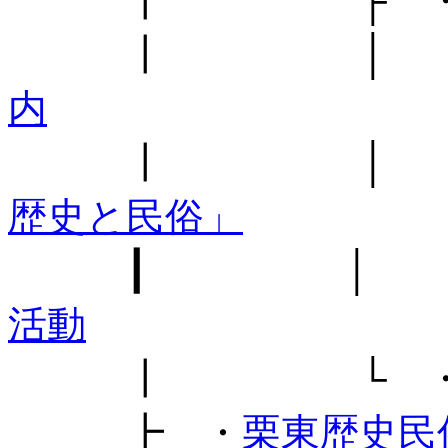
┃ ├ 
┃ │ 
内
┃ │ 
歴史と民俗」
┃ │ 
活動
┃ └ 
┣ ・
栗東歴史民