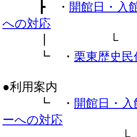
┣ ・
開館日・入
への対応
┃ └ 
┗ ・
栗東歴史民
●利用案内
┗ ・
開館日・入
ーへの対応
└ 