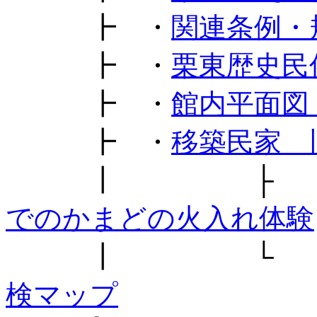
┣ ・
関連条例・
┣ ・
栗東歴史民
┣ ・
館内平面図
┣ ・
移築民家 
┃ ├ 
でのかまどの火入れ体験
┃ └ 
検マップ