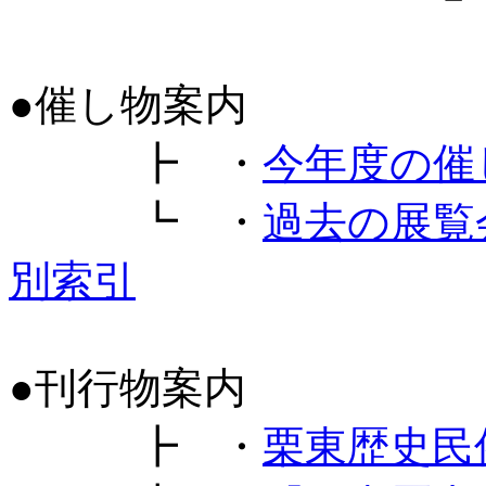
●催し物案内
┣ ・
今年度の催
┗ ・
過去の展覧
別索引
●刊行物案内
┣ ・
栗東歴史民