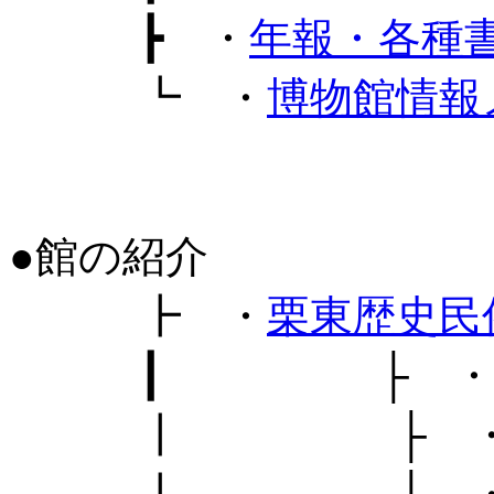
┣ ・
年報・各種
┗ ・
博物館情報
●館の紹介
┣ ・
栗東歴史民
┃ ├ 
┃ ├ 