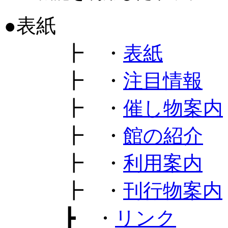
●表紙
┣ ・
表紙
┣ ・
注目情報
┣ ・
催し物案内
┣ ・
館の紹介
┣ ・
利用案内
┣ ・
刊行物案内
┣ ・
リンク