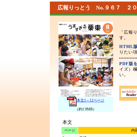
広報りっとう No.９６７ ２
「広報り
す。
HTML
りたい
PDF版
イズ）
い。
本文1～12ページ
（約1.9MB）
本文
ページ
内