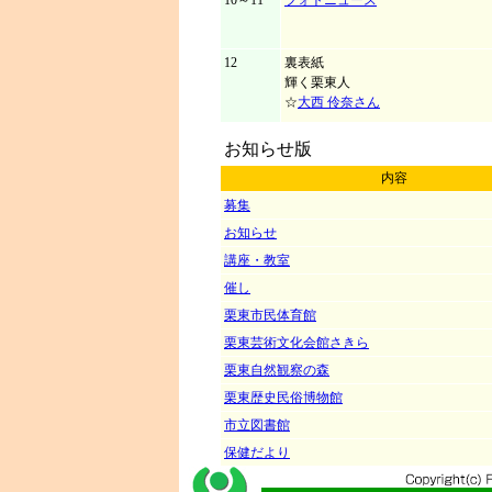
10～11
フォトニュース
12
裏表紙
輝く栗東人
☆
大西 伶奈さん
お知らせ版
内容
募集
お知らせ
講座・教室
催し
栗東市民体育館
栗東芸術文化会館さきら
栗東自然観察の森
栗東歴史民俗博物館
市立図書館
保健だより