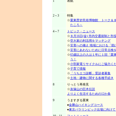
1
表紙
2～3
特集
☆
栗東歴史民俗博物館 トーク＆
たころ～
4～7
トピック・ニュース
☆
８月16日(金) 市内交通規制と
☆
空き家の利活用をマッチング
☆
災害への備え 地域における「助
☆
災害にあわないために日常点検
☆
65歳以上の人は１年に１回「栗
う！
☆
小型家電リサイクルにご協力く
☆
子育て情報
☆
「うちエコ診断」受診者募集
☆
土地・建物に関する各種手続き
8
りっとう再発見
☆
灰塚山の巨木伝説
よりよく生活するための12か条
9
うますぎる栗東
●
金勝山ハイキングコース
●
東京パラリンピック出場に向けて