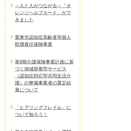
～人と人がつながる～「オ
レンジヘルプカード」がで
きました
栗東市認知症高齢者等個人
賠償責任保険事業
第9期介護保険事業計画に基
づく地域密着型サービス
（認知症対応型共同生活介
護）の整備事業者の選定結
果について
「ヒアリングフレイル」に
ついて知ろう！