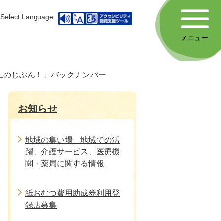
Select Language
メニュー
上のじぶん！」バックナンバー
お知らせ
地域の集い場、地域での活
躍、介護サービス、医療機
関・薬局に関する情報
紙おむつ費用助成券利用登
録店募集