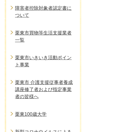
障害者控除対象者認定書に
ついて
栗東市買物等生活支援業者
一覧
栗東市いきいき活動ポイン
ト事業
栗東市 介護支援従事者養成
講座修了者および指定事業
者の皆様へ
栗東100歳大学
新型コロナウイルスによる