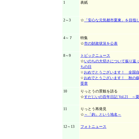
1
表紙
2～3
☆
「安心な元気都市栗東」を目指
4～７
特集
☆
市の財政状況を公表
8～9
トピックニュース
☆
いのちの大切さについて振り返っ
ちの日
☆
おめでとうございます！ 全国
☆
おめでとうございます！ 秋の
受章
10
りっとうの景観を語る
☆
すだじいの百年日記 Vol.21 
11
りっとう再発見
☆
～「鈎」という地名～
12～13
フォトニュース