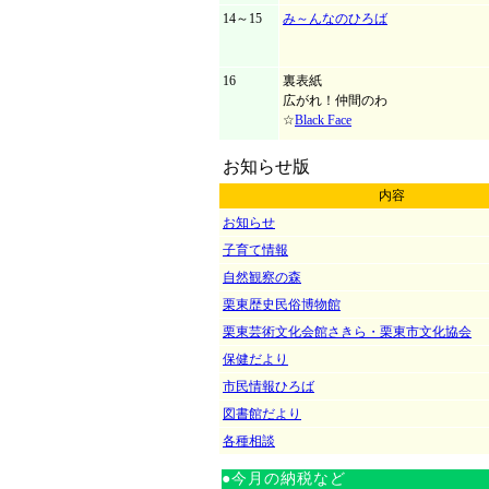
14～15
み～んなのひろば
16
裏表紙
広がれ！仲間のわ
☆
Black Face
お知らせ版
内容
お知らせ
子育て情報
自然観察の森
栗東歴史民俗博物館
栗東芸術文化会館さきら・栗東市文化協会
保健だより
市民情報ひろば
図書館だより
各種相談
●今月の納税など