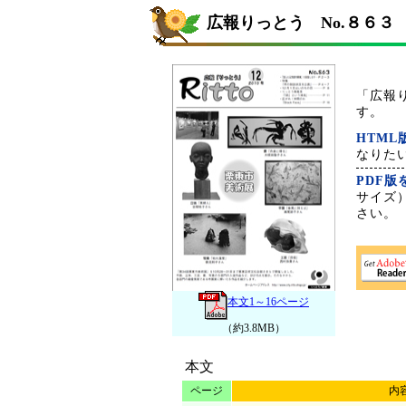
広報りっとう No.８６３
「広報
す。
HTM
なりた
PDF
サイズ
さい。
本文1～16ページ
（約3.8MB）
本文
ページ
内