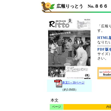
広報りっとう No.８６６
「広報
す。
HTM
なりた
PDF
サイズ
さい。
本文1～16ページ
（約3.0MB）
本文
ページ
内