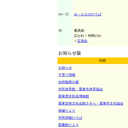
14～15
み～んなのひろば
16
裏表紙
広がれ！仲間のわ
☆
宝扇会
お知らせ版
内容
お知らせ
子育て情報
自然観察の森
市民体育館・栗東市体育協会
栗東歴史民俗博物館
栗東芸術文化会館さきら・栗東市文化協会
保健だより
市民情報ひろば
図書館だより