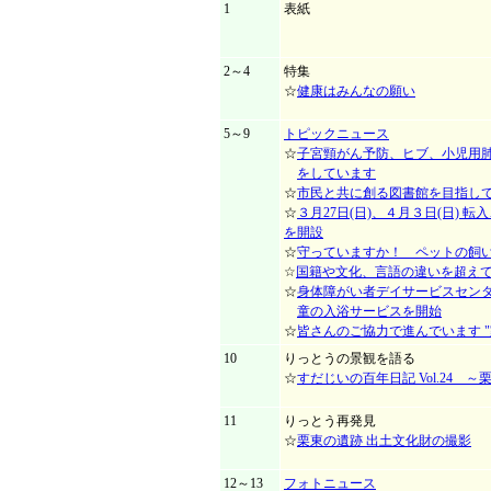
1
表紙
2～4
特集
☆
健康はみんなの願い
5～9
トピックニュース
☆
子宮頸がん予防、ヒブ、小児用
をしています
☆
市民と共に創る図書館を目指し
☆
３月27日(日)、４月３日(日) 
を開設
☆
守っていますか！ ペットの飼
☆
国籍や文化、言語の違いを超えて
☆
身体障がい者デイサービスセンタ
童の入浴サービスを開始
☆
皆さんのご協力で進んでいます "
10
りっとうの景観を語る
☆
すだじいの百年日記 Vol.24 
11
りっとう再発見
☆
栗東の遺跡 出土文化財の撮影
12～13
フォトニュース