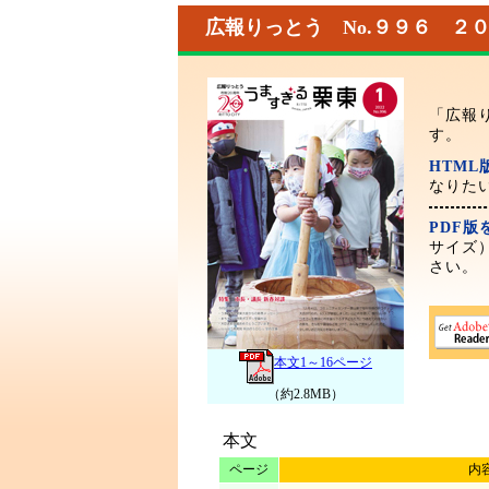
広報りっとう No.９９６ ２
「広報
す。
HTM
なりた
PDF
サイズ
さい。
本文1～16ページ
（約2.8MB）
本文
ページ
内