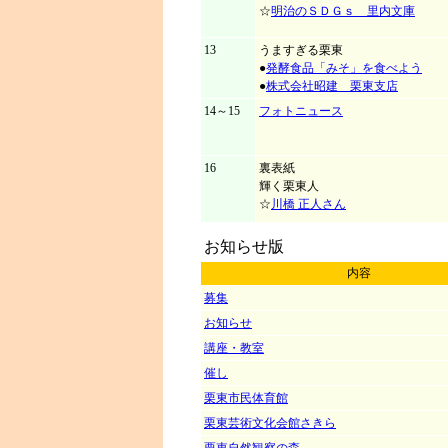
☆
明治のＳＤＧｓ 里内文庫
13
うますぎる栗東
●
発酵食品「みそ」を食べよう
●
株式会社昭建 栗東支店
14～15
フォトニュース
16
裏表紙
輝く栗東人
☆
川橋 正人さん
お知らせ版
内容
募集
お知らせ
講座・教室
催し
栗東市民体育館
栗東芸術文化会館さきら