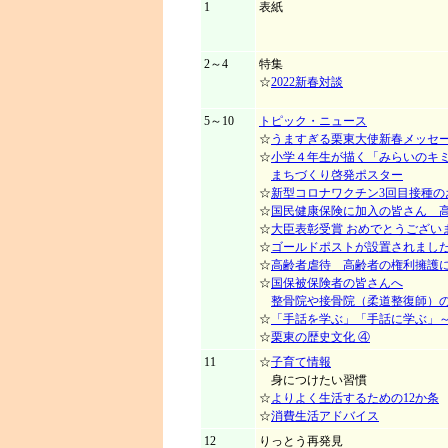
1
表紙
2～4
特集
☆
2022新春対談
5～10
トピック・ニュース
☆
うますぎる栗東大使新春メッセ
☆
小学４年生が描く「みらいのキ
まちづくり啓発ポスター
☆
新型コロナワクチン3回目接種の
☆
国民健康保険に加入の皆さん 
☆
大臣表彰受賞 おめでとうござい
☆
ゴールドポストが設置されまし
☆
高齢者虐待 高齢者の権利擁護
☆
国保被保険者の皆さんへ
整骨院や接骨院（柔道整復師）
☆
「手話を学ぶ」「手話に学ぶ」
☆
栗東の歴史文化 ④
11
☆
子育て情報
身につけたい習慣
☆
よりよく生活するための12か条
☆
消費生活アドバイス
12
りっとう再発見